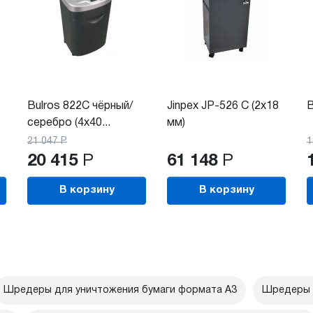
Bulros 822C чёрный/
Jinpex JP-526 C (2x18
B
серебро (4x40...
мм)
21 047
Р
1
20 415
Р
61 148
Р
В корзину
В корзину
Шредеры для уничтожения бумаги формата А3
Шредеры 