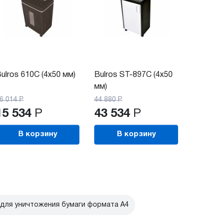
ulros 610C (4x50 мм)
Bulros ST-897C (4х50
мм)
6 014
Р
44 880
Р
15 534
Р
43 534
Р
В корзину
В корзину
для уничтожения бумаги формата А4