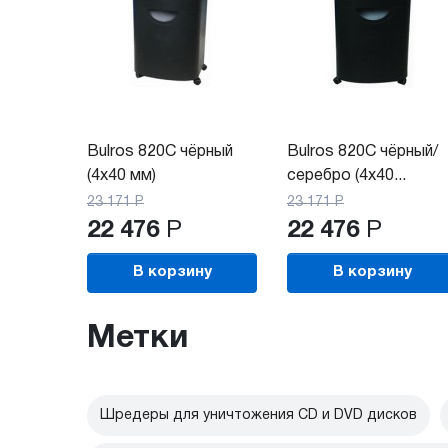
Bulros 820C чёрный
Bulros 820C чёрный/
(4x40 мм)
серебро (4x40...
23 171
Р
23 171
Р
22 476
Р
22 476
Р
В корзину
В корзину
Метки
Шредеры для уничтожения CD и DVD дисков