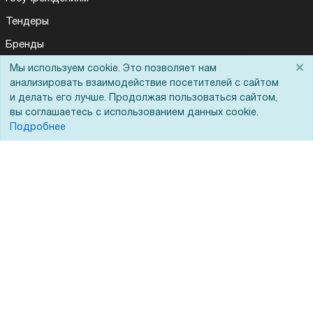
Тендеры
Бренды
×
ЭДО
Мы используем cookie. Это позволяет нам
Для Вас доступно эксклюзивное приложение при
×
заказе этого товара
анализировать взаимодействие посетителей с сайтом
и делать его лучше. Продолжая пользоваться сайтом,
вы соглашаетесь с использованием данных cookie.
Получить скидку
Не показывать
Помощь
Подробнее
Вопрос-ответ
Реквизиты
Гарантии и возврат
Сервисный центр
Вакансии
Обратная связь
Для Таможенного союза