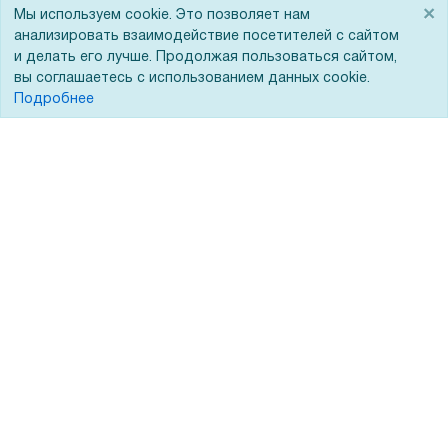
Акции
О нас
×
Мы используем cookie. Это позволяет нам
Доставка
Сертификаты
анализировать взаимодействие посетителей с сайтом
и делать его лучше. Продолжая пользоваться сайтом,
Оплата
Новости
вы соглашаетесь с использованием данных cookie.
Подробнее
Для дилеров
Статьи
Лизинг
Контакты
Кредитование
Демопоказ
Госучреждениям
Тендеры
Бренды
ЭДО
Помощь
Вопрос-ответ