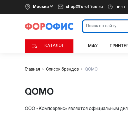
Москва
shop@foroffice.ru
пн-п
КАТАЛОГ
МФУ
ПРИНТЕ
Главная
Список брендов
QOMO
QOMO
ООО «Компсервис» является официальным д