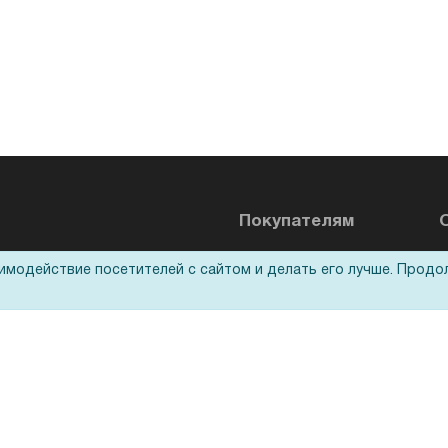
Покупателям
Акции
О
аимодействие посетителей с сайтом и делать его лучше. Продо
Доставка
Оплата
Н
Для дилеров
С
Лизинг
К
Кредитование
Д