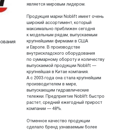
является мировым лидером.
Продукция марки Noblift имеет очень
широкий ассортимент, который
максимально приближен сегодня
к модельным рядам, выпускаемым
крупнейшими фирмами в США
дования
и Европе. В производстве
внутрискладского оборудования
по суммарному обороту и количеству
выпускаемой продукции Noblift —
крупнейшая в Китае компания.
А с 2003 года она стала крупнейшим
производителем в мире,
выпускающим гидравлические
тележки. Предприятие Noblift быстро
растет, средний ежегодный прирост
компании — 48%.
Отменное качество продукции
сделало бренд узнаваемым более