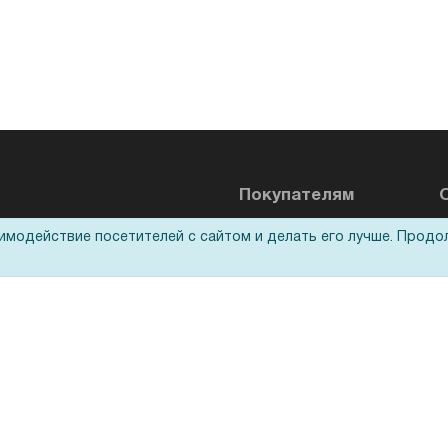
Покупателям
аимодействие посетителей с сайтом и делать его лучше. Продо
Акции
О
Доставка
Оплата
Н
Для дилеров
С
Лизинг
К
Кредитование
Д
Госучреждениям