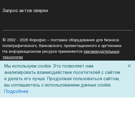
Запрос актов сверки
© 2002 - 2026 Форофис – поставки оборудования для бизнеса:
полиграфического, банковского, презентационного и оргтехники
На информационном ресурсе применяются
рекомендательные
технологии
Наш сайт защищен с помощью Yandex SmartCaptcha и
×
Мы используем cookie. Это позволяет нам
соответствует
политике обработки данных
анализировать взаимодействие посетителей с сайтом
и делать его лучше. Продолжая пользоваться сайтом,
Политика обработки персональных данных
вы соглашаетесь с использованием данных cookie.
Согласие на обработку персональных данных
Подробнее