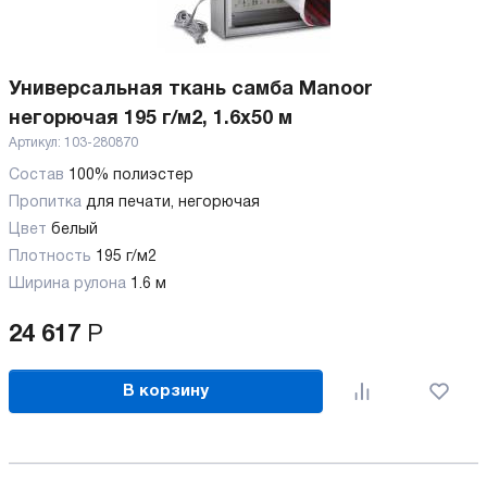
Универсальная ткань самба Manoor
негорючая 195 г/м2, 1.6х50 м
Артикул:
103-280870
Состав
100% полиэстер
Пропитка
для печати, негорючая
Цвет
белый
Плотность
195 г/м2
Ширина рулона
1.6 м
24 617
Р
В корзину