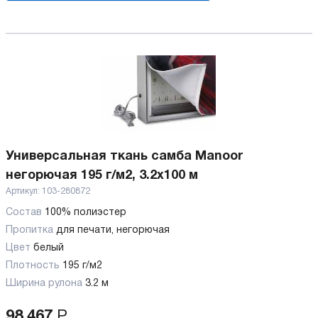
Универсальная ткань самба Manoor
негорючая 195 г/м2, 3.2х100 м
Артикул:
103-280872
Состав
100% полиэстер
Пропитка
для печати, негорючая
Цвет
белый
Плотность
195 г/м2
Ширина рулона
3.2 м
98 467
Р