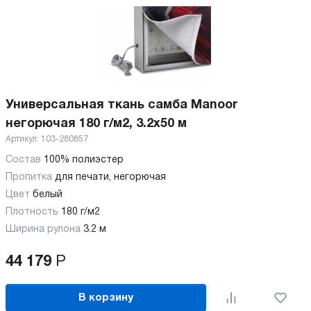
Универсальная ткань самба Manoor
негорючая 180 г/м2, 3.2х50 м
Артикул:
103-280857
Состав
100% полиэстер
Пропитка
для печати, негорючая
Цвет
белый
Плотность
180 г/м2
Ширина рулона
3.2 м
44 179
Р
В корзину