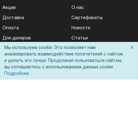
Акции
О нас
Доставка
Сертификаты
Оплата
Новости
Для дилеров
Статьи
×
Мы используем cookie. Это позволяет нам
Лизинг
Контакты
анализировать взаимодействие посетителей с сайтом
Кредитование
Демопоказ
и делать его лучше. Продолжая пользоваться сайтом,
вы соглашаетесь с использованием данных cookie.
Госучреждениям
Подробнее
Тендеры
Бренды
ЭДО
Помощь
Вопрос-ответ