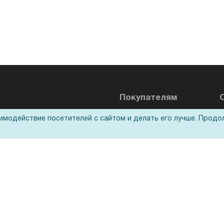
Покупателям
аимодействие посетителей с сайтом и делать его лучше. Продо
Акции
О
Доставка
Оплата
Н
Для дилеров
С
Лизинг
К
Кредитование
Д
Госучреждениям