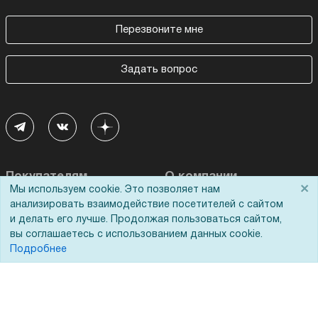
Перезвоните мне
Задать вопрос
Покупателям
О компании
×
Мы используем cookie. Это позволяет нам
анализировать взаимодействие посетителей с сайтом
Акции
О нас
и делать его лучше. Продолжая пользоваться сайтом,
Доставка
Сертификаты
вы соглашаетесь с использованием данных cookie.
Подробнее
Оплата
Новости
Для дилеров
Статьи
Лизинг
Контакты