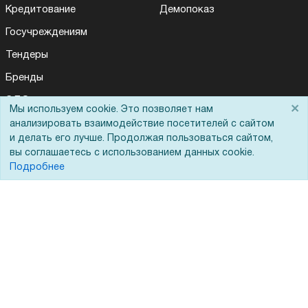
Кредитование
Демопоказ
Госучреждениям
Тендеры
Бренды
ЭДО
×
Мы используем cookie. Это позволяет нам
анализировать взаимодействие посетителей с сайтом
и делать его лучше. Продолжая пользоваться сайтом,
Помощь
вы соглашаетесь с использованием данных cookie.
Подробнее
Вопрос-ответ
Реквизиты
Гарантии и возврат
Сервисный центр
Вакансии
Обратная связь