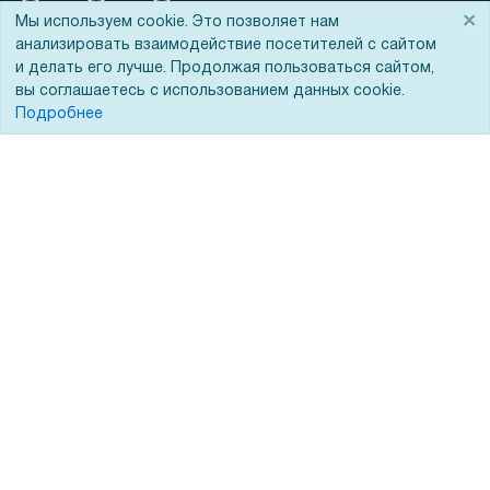
×
Мы используем cookie. Это позволяет нам
анализировать взаимодействие посетителей с сайтом
Покупателям
О компании
и делать его лучше. Продолжая пользоваться сайтом,
вы соглашаетесь с использованием данных cookie.
Акции
О нас
Подробнее
Доставка
Сертификаты
Оплата
Новости
Для дилеров
Статьи
Лизинг
Контакты
Кредитование
Демопоказ
Госучреждениям
Тендеры
Бренды
ЭДО