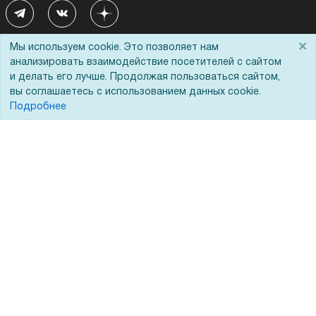
×
Мы используем cookie. Это позволяет нам
Покупателям
О компании
анализировать взаимодействие посетителей с сайтом
и делать его лучше. Продолжая пользоваться сайтом,
вы соглашаетесь с использованием данных cookie.
Акции
О нас
Подробнее
Доставка
Сертификаты
Оплата
Новости
Для дилеров
Статьи
Лизинг
Контакты
Кредитование
Демопоказ
Госучреждениям
Тендеры
Бренды
ЭДО