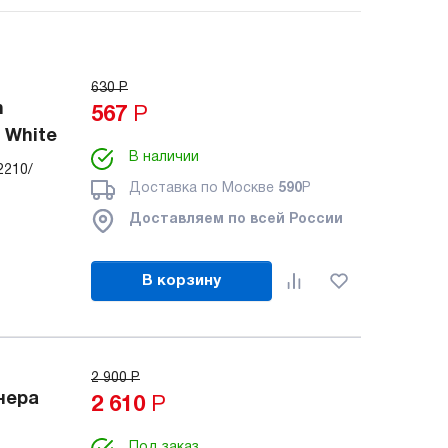
630
Р
h
567
Р
 White
В наличии
2210/
Доставка по Москве
590
Р
Доставляем по всей России
В корзину
2 900
Р
нера
2 610
Р
Под заказ