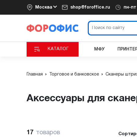
Москва
shop@foroffice.ru
пн-п
КАТАЛОГ
МФУ
ПРИНТЕ
Главная
Торговое и банковское
Сканеры штри
Аксессуары для скан
17
товаров
Сортир