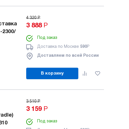
4 320
Р
ставка
3 888
Р
-2300/
Под заказ
Доставка по Москве
590
Р
Доставляем по всей России
В корзину
3 510
Р
3 159
Р
adle)
Под заказ
310