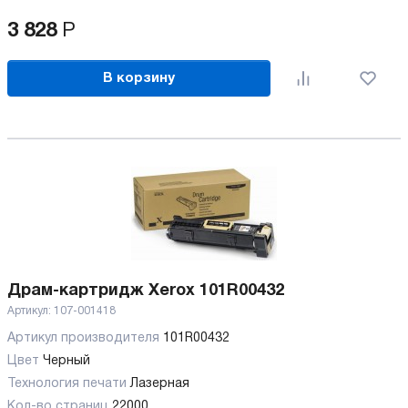
3 828
Р
В корзину
Драм-картридж Xerox 101R00432
Артикул:
107-001418
Артикул производителя
101R00432
Цвет
Черный
Технология печати
Лазерная
Кол-во страниц
22000