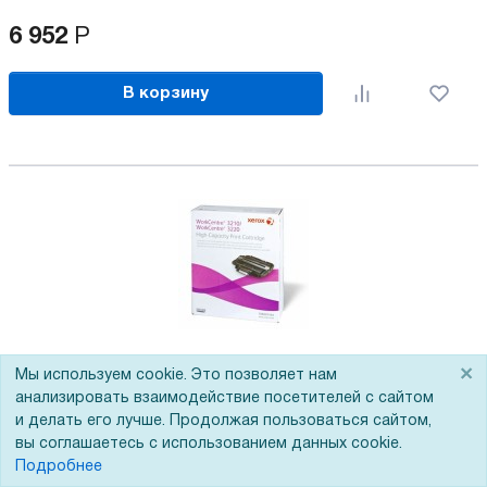
6 952
Р
В корзину
Принт-картридж Xerox 106R01487
×
Мы используем cookie. Это позволяет нам
Артикул:
107-001582
анализировать взаимодействие посетителей с сайтом
и делать его лучше. Продолжая пользоваться сайтом,
Артикул производителя
106R01487
вы соглашаетесь с использованием данных cookie.
Цвет
Черный
Подробнее
Технология печати
Лазерная