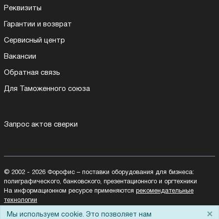
Реквизиты
Гарантии и возврат
Сервисный центр
Вакансии
Обратная связь
Для Таможенного союза
Запрос актов сверки
© 2002 - 2026 Форофис – поставки оборудования для бизнеса:
полиграфического, банковского, презентационного и оргтехники
На информационном ресурсе применяются
рекомендательные
технологии
Наш сайт защищен с помощью Yandex SmartCaptcha и
×
Мы используем cookie. Это позволяет нам
соответствует
политике обработки данных