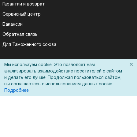
Гарантии и возврат
Сервисный центр
Вакансии
Обратная связь
Для Таможенного союза
×
Мы используем cookie. Это позволяет нам
Запрос актов сверки
анализировать взаимодействие посетителей с сайтом
и делать его лучше. Продолжая пользоваться сайтом,
вы соглашаетесь с использованием данных cookie.
Подробнее
© 2002 - 2026 Форофис – поставки оборудования для бизнеса:
полиграфического, банковского, презентационного и оргтехники
На информационном ресурсе применяются
рекомендательные
технологии
Наш сайт защищен с помощью Yandex SmartCaptcha и
соответствует
политике обработки данных