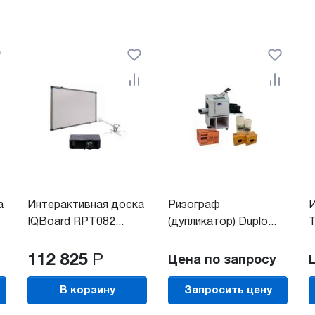
а
Интерактивная доска
Ризограф
И
IQBoard RPT082...
(дупликатор) Duplo...
T
112 825
Р
Цена по запросу
В корзину
Запросить цену