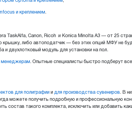
ектором Optoma и креплением
;
nfocus и креплением
.
a TaskAlfa, Canon, Ricoh и Konica Minolta A3 — от 25 стр
 крышку, либо автоподатчик — без этих опций МФУ не бу
а и двухлотковый модуль для установки на пол.
м менеджерам
. Опытные специалисты быстро подберут вс
ектов для полиграфии
и
для производства сувениров
. В 
всегда можете получить подробную и профессиональную ко
ить состав такого комплекта, исключить или добавить как