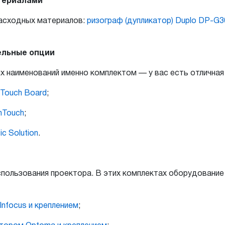
териалами
расходных материалов:
ризограф (дупликатор) Duplo DP-G3
ельные опции
их наименований именно комплектом — у вас есть отлична
hTouch Board
;
hTouch
;
c Solution
.
спользования проектора. В этих комплектах оборудовани
nfocus и креплением
;