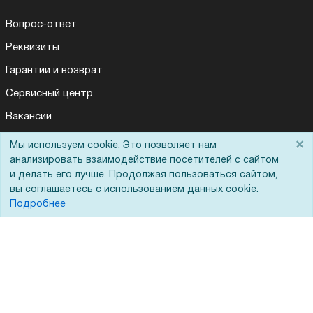
Вопрос-ответ
Реквизиты
Гарантии и возврат
Сервисный центр
Вакансии
Обратная связь
×
Мы используем cookie. Это позволяет нам
анализировать взаимодействие посетителей с сайтом
Для Таможенного союза
и делать его лучше. Продолжая пользоваться сайтом,
вы соглашаетесь с использованием данных cookie.
Подробнее
Запрос актов сверки
© 2002 - 2026 Форофис – поставки оборудования для бизнеса:
полиграфического, банковского, презентационного и оргтехники
На информационном ресурсе применяются
рекомендательные