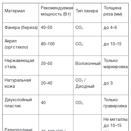
Рекомендуемая
Толщина
Материал
Тип лазера
мощность (Вт)
реза (мм)
Фанера (береза)
40–50
CO₂
до 4–6
Акрил
80–100
CO₂
до 10–15
(оргстекло)
Нержавеющая
Только
20–50
Волоконный
сталь
маркировка
Натуральная
CO₂ /
20–40
до 3
кожа
Диодный
Двухслойный
Только
40
CO₂
пластик
гравировка
Не металлы:
до 10–15
Разнородные