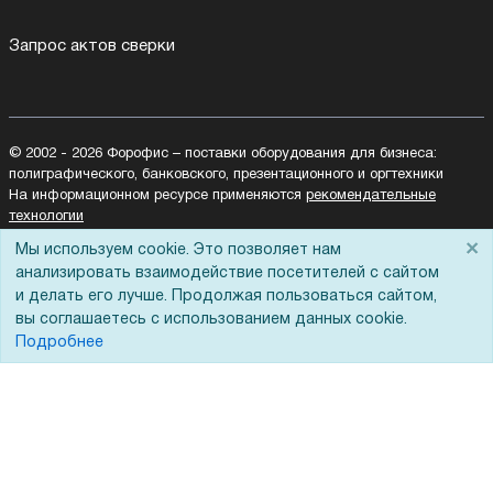
Запрос актов сверки
© 2002 - 2026 Форофис – поставки оборудования для бизнеса:
полиграфического, банковского, презентационного и оргтехники
На информационном ресурсе применяются
рекомендательные
технологии
Наш сайт защищен с помощью Yandex SmartCaptcha и
×
Мы используем cookie. Это позволяет нам
соответствует
политике обработки данных
анализировать взаимодействие посетителей с сайтом
и делать его лучше. Продолжая пользоваться сайтом,
Политика обработки персональных данных
вы соглашаетесь с использованием данных cookie.
Согласие на обработку персональных данных
Подробнее