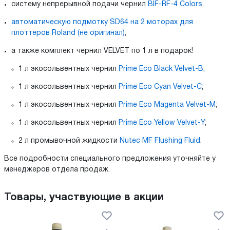
систему непрерывной подачи чернил
BIF-RF-4 Colors
,
автоматическую подмотку SD64 на 2 моторах для
плоттеров Roland (не оригинал)
,
а также комплект чернил VELVET по 1 л в подарок!
1 л экосольвентных чернил
Prime Eco Black Velvet-B
;
1 л экосольвентных чернил
Prime Eco Cyan Velvet-C
;
1 л экосольвентных чернил
Prime Eco Magenta Velvet-M
;
1 л экосольвентных чернил
Prime Eco Yellow Velvet-Y
;
2 л промывочной жидкости
Nutec MF Flushing Fluid
.
Все подробности специального предложения уточняйте у
менеджеров отдела продаж.
Товары, участвующие в акции