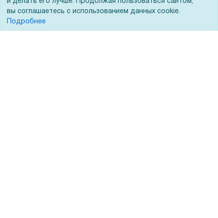
и делать его лучше. Продолжая пользоваться сайтом,
вы соглашаетесь с использованием данных cookie.
Подробнее
Покупателям
О компании
Акции
О нас
Доставка
Сертификаты
Оплата
Новости
Для дилеров
Статьи
Лизинг
Контакты
Кредитование
Демопоказ
Госучреждениям
Тендеры
Бренды
ЭДО