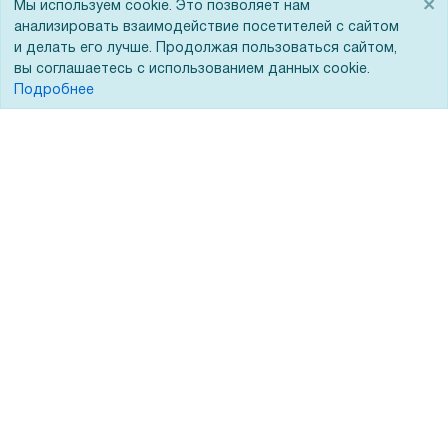
×
Мы используем cookie. Это позволяет нам
Помощь
анализировать взаимодействие посетителей с сайтом
и делать его лучше. Продолжая пользоваться сайтом,
Вопрос-ответ
вы соглашаетесь с использованием данных cookie.
Реквизиты
Подробнее
Гарантии и возврат
Сервисный центр
Вакансии
Обратная связь
Для Таможенного союза
Запрос актов сверки
© 2002 - 2026 Форофис – поставки оборудования для бизнеса:
полиграфического, банковского, презентационного и оргтехники